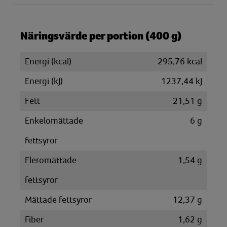
Näringsvärde per portion (400 g)
Energi (kcal)
295,76 kcal
Energi (kJ)
1237,44 kJ
Fett
21,51 g
Enkelomättade
6 g
fettsyror
Fleromättade
1,54 g
fettsyror
Mättade fettsyror
12,37 g
Fiber
1,62 g