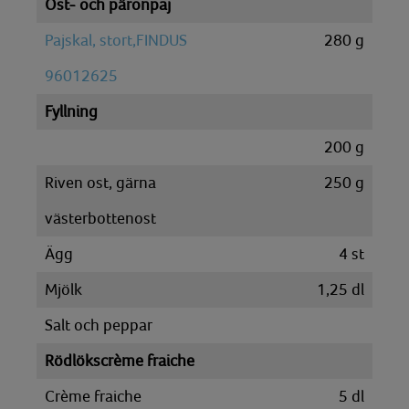
Ost- och päronpaj
Pajskal, stort,FINDUS
280
g
96012625
Fyllning
200
g
Riven ost, gärna
250
g
västerbottenost
Ägg
4
st
Mjölk
1,25
dl
Salt och peppar
Rödlökscrème fraiche
Crème fraiche
5
dl