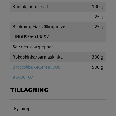
Rödlök, finhackad
100
g
25
g
Berikning Majsvällingpulver
25
g
FINDUS 96013897
Salt och svartpeppar
Rökt skinka/parmaskinka
300
g
Broccolibuketter FINDUS
500
g
96008187
TILLAGNING
Fyllning