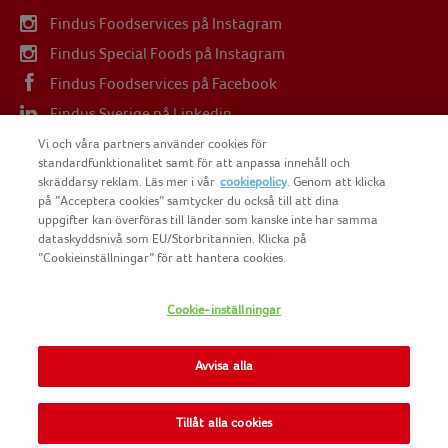
Findus Foodservices på Instagram
Findus Special Foods på Instagram
Findus Foodservices på Facebook
Findus Sverige på Linkedin
Findus Sverige på Youtube
Vi och våra partners använder cookies för
standardfunktionalitet samt för att anpassa innehåll och
skräddarsy reklam. Läs mer i vår
cookiepolicy
. Genom att klicka
på ”Acceptera cookies” samtycker du också till att dina
uppgifter kan överföras till länder som kanske inte har samma
dataskyddsnivå som EU/Storbritannien. Klicka på
COPYRIGHT FINDUS SVERIGE AB 2025
”Cookieinställningar” för att hantera cookies.
Cookie-inställningar
FINDUS
NOMAD FOODS
Avvisa alla
SITEMAP
Tillåt alla cookies