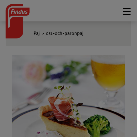
Togg
navi
Paj
ost-och-paronpaj
>