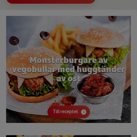
Monsterburgare av
vegobullar med huggtänder
av ost
Till receptet