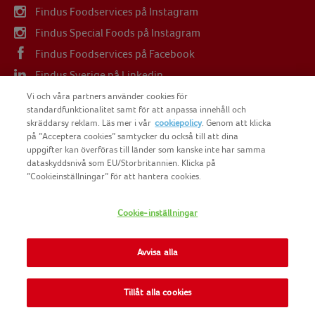
Findus Foodservices på Instagram
Findus Special Foods på Instagram
Findus Foodservices på Facebook
Findus Sverige på Linkedin
Findus Sverige på Youtube
Vi och våra partners använder cookies för
standardfunktionalitet samt för att anpassa innehåll och
skräddarsy reklam. Läs mer i vår
cookiepolicy
. Genom att klicka
på ”Acceptera cookies” samtycker du också till att dina
uppgifter kan överföras till länder som kanske inte har samma
dataskyddsnivå som EU/Storbritannien. Klicka på
COPYRIGHT FINDUS SVERIGE AB 2025
”Cookieinställningar” för att hantera cookies.
Cookie-inställningar
FINDUS
NOMAD FOODS
Avvisa alla
SITEMAP
Tillåt alla cookies