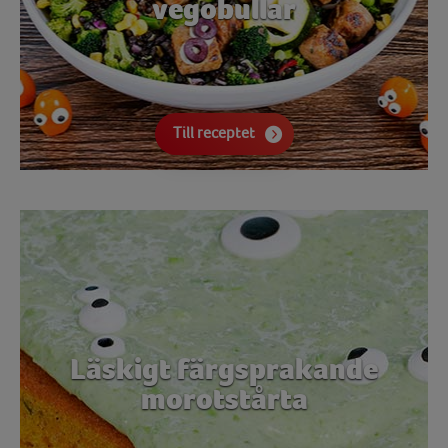
vegobullar
Till receptet
Läskigt färgsprakande
morotstårta