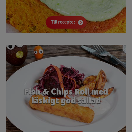
Till receptet
Fish & Chips Roll med
läskigt god sallad