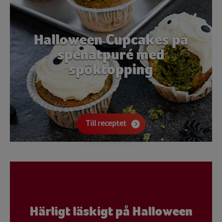
Halloween Cupcakes på
spenatpuré med
spöktopping
Till receptet
Härligt läskigt på Halloween