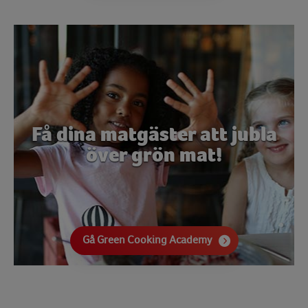
Få dina matgäster att jubla
över grön mat!
Gå Green Cooking Academy