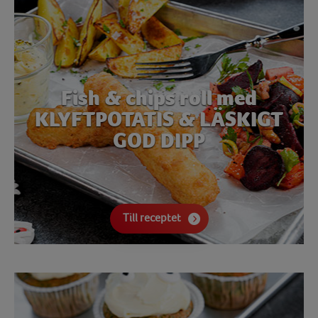
Fish & chips roll med
KLYFTPOTATIS & LÄSKIGT
GOD DIPP
Till receptet