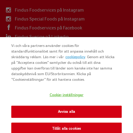
Findus Foodservices på Instagram
Findus Special Foods på Instagram
Findus Foodservices på Facebook
Findus Sverige på Linkedin
Findus Sverige på Youtube
Vi och våra partners använder cookies för
standardfunktionalitet samt för att anpassa innehåll och
skräddarsy reklam. Läs mer i vår
cookiepolicy
. Genom att klicka
på ”Acceptera cookies” samtycker du också till att dina
uppgifter kan överföras till länder som kanske inte har samma
dataskyddsnivå som EU/Storbritannien. Klicka på
COPYRIGHT FINDUS SVERIGE AB 2025
”Cookieinställningar” för att hantera cookies.
Cookie-inställningar
FINDUS
NOMAD FOODS
Avvisa alla
SITEMAP
Tillåt alla cookies