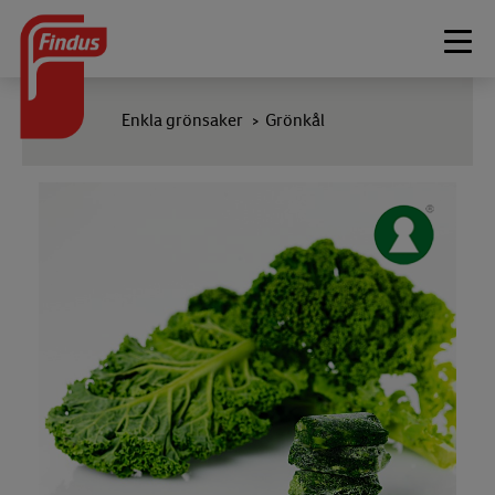
Togg
navi
Enkla grönsaker
Grönkål
>