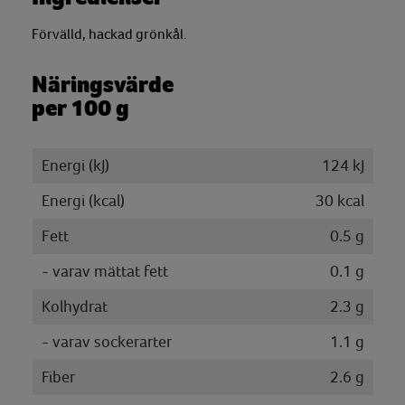
Förvälld, hackad grönkål.
Näringsvärde
per 100 g
Energi (kJ)
124 kJ
Energi (kcal)
30 kcal
Fett
0.5 g
- varav mättat fett
0.1 g
Kolhydrat
2.3 g
- varav sockerarter
1.1 g
Fiber
2.6 g