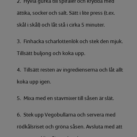
2. Hyvla gurka till spiraler och krydda med
ättika, socker och salt. Sätt i lite press (t.ex.
skål i skål) och låt stå i cirka 5 minuter.
3. Finhacka scharlottenlök och stek den mjuk.
Tillsätt buljong och koka upp.
4. Tillsätt resten av ingredienserna och låt allt
koka upp igen.
5. Mixa med en stavmixer till såsen är slät.
6. Stek upp Vegobullarna och servera med
rödkålsriset och gröna såsen. Avsluta med att