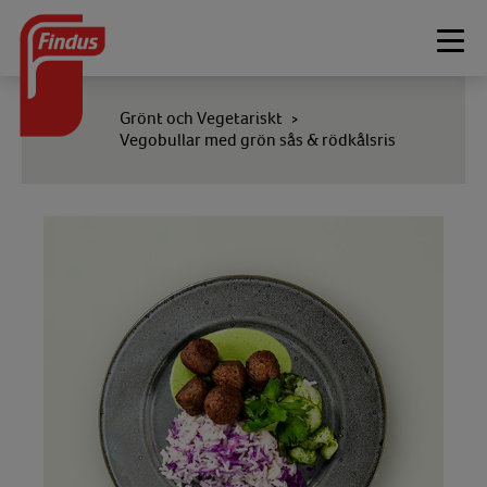
Togg
navi
Grönt och Vegetariskt
>
Vegobullar med grön sås & rödkålsris