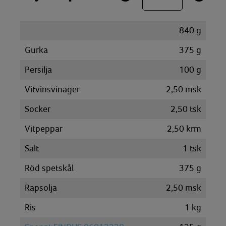
840
g
Gurka
375
g
Persilja
100
g
Vitvinsvinäger
2,50
msk
Socker
2,50
tsk
Vitpeppar
2,50
krm
Salt
1
tsk
Röd spetskål
375
g
Rapsolja
2,50
msk
Ris
1
kg