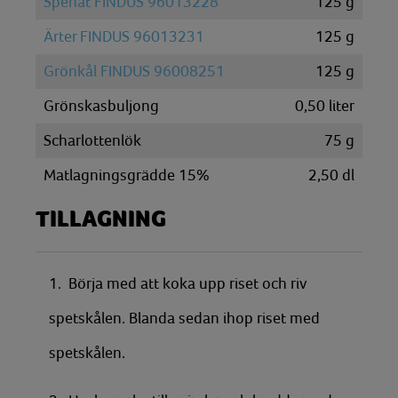
Spenat FINDUS 96013228
125
g
Ärter FINDUS 96013231
125
g
Grönkål FINDUS 96008251
125
g
Grönskasbuljong
0,50
liter
Scharlottenlök
75
g
Matlagningsgrädde 15%
2,50
dl
TILLAGNING
1. Börja med att koka upp riset och riv
spetskålen. Blanda sedan ihop riset med
spetskålen.