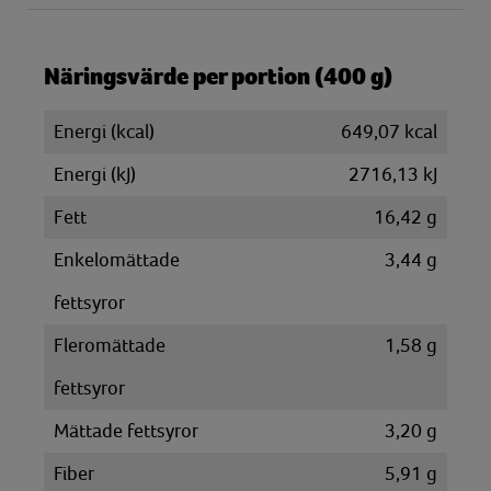
Näringsvärde per portion (400 g)
Energi (kcal)
649,07 kcal
Energi (kJ)
2716,13 kJ
Fett
16,42 g
Enkelomättade
3,44 g
fettsyror
Fleromättade
1,58 g
fettsyror
Mättade fettsyror
3,20 g
Fiber
5,91 g