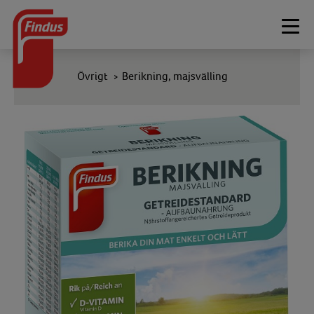
Togg
navi
Övrigt
Berikning, majsvälling
>