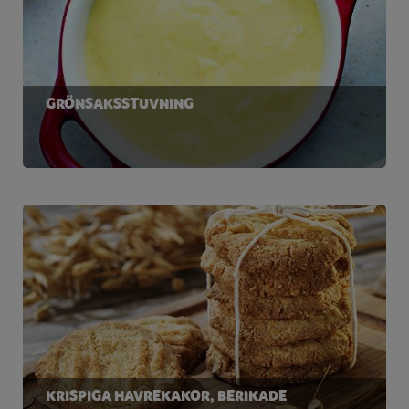
*% av RI
Referensintag
för en
GRÖNSAKSSTUVNING
genomsnittlig
vuxen
KRISPIGA HAVREKAKOR, BERIKADE