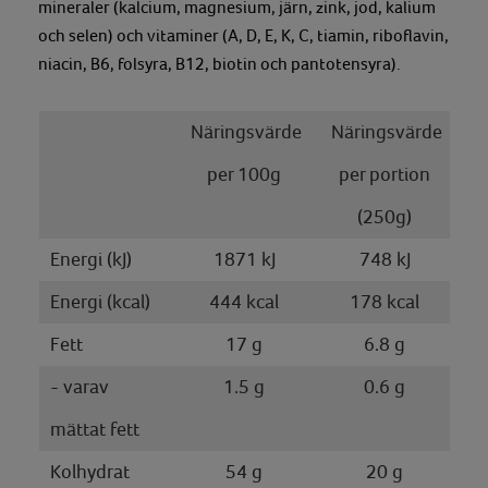
mineraler (kalcium, magnesium, järn, zink, jod, kalium
och selen) och vitaminer (A, D, E, K, C, tiamin, riboflavin,
niacin, B6, folsyra, B12, biotin och pantotensyra).
Näringsvärde
Näringsvärde
per 100g
per portion
(250g)
Energi (kJ)
1871 kJ
748 kJ
Energi (kcal)
444 kcal
178 kcal
Fett
17 g
6.8 g
- varav
1.5 g
0.6 g
mättat fett
Kolhydrat
54 g
20 g