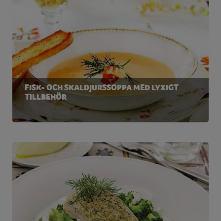
Vitamin A
120 µg
(15%*)
Vitamin D
4 µg (80%*)
Vitamin E
3 mg (25%*)
Vitamin C
24 mg
FISK- OCH SKALDJURSSOPPA MED LYXIGT
TILLBEHÖR
(30%*)
Tiamin
0.23 mg
(21%*)
Riboflavin
0.3 mg
(21%*)
Niacin
4 mg (25%*)
Vitamin B
12 0.75 µg