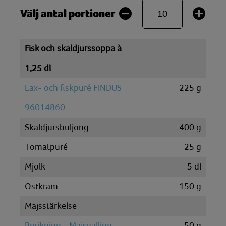
Välj antal portioner
Fisk och skaldjurssoppa à
1,25 dl
Lax- och fiskpuré FINDUS
225
g
96014860
Skaldjursbuljong
400
g
Tomatpuré
25
g
Mjölk
5
dl
Ostkräm
150
g
Majsstärkelse
Berikning - Majsvälling
50
g