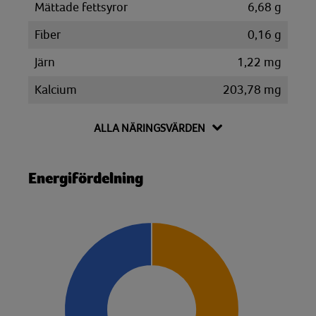
Mättade fettsyror
6,68 g
Fiber
0,16 g
Järn
1,22 mg
Kalcium
203,78 mg
Kalium
335,81 mg
ALLA NÄRINGSVÄRDEN
Kolesterol
26,35 mg
Kolhydrat
13,22 g
Energifördelning
Disackarider
3,73 g
Monosackarider
0,61 g
Sackaros
0,01 g
Magnesium
60,74 mg
Natrium
7646,59 mg