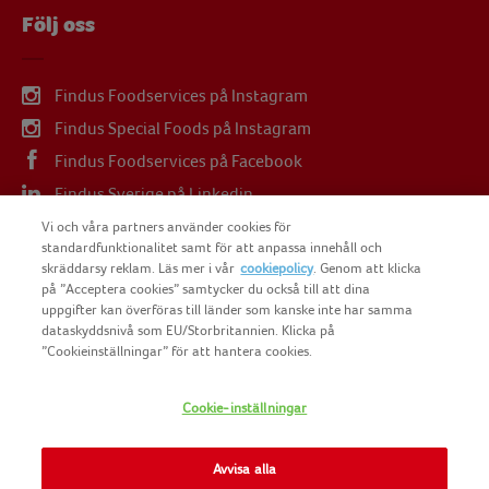
Följ oss
Findus Foodservices på Instagram
Findus Special Foods på Instagram
Findus Foodservices på Facebook
Findus Sverige på Linkedin
Findus Sverige på Youtube
Vi och våra partners använder cookies för
standardfunktionalitet samt för att anpassa innehåll och
skräddarsy reklam. Läs mer i vår
cookiepolicy
. Genom att klicka
på ”Acceptera cookies” samtycker du också till att dina
uppgifter kan överföras till länder som kanske inte har samma
dataskyddsnivå som EU/Storbritannien. Klicka på
COPYRIGHT FINDUS SVERIGE AB 2025
”Cookieinställningar” för att hantera cookies.
Cookie-inställningar
FINDUS
NOMAD FOODS
Avvisa alla