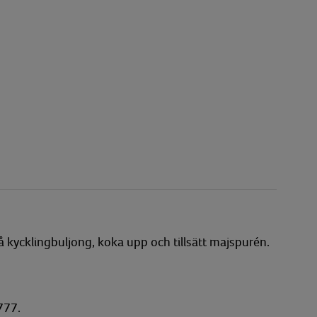
å på kycklingbuljong, koka upp och tillsätt majspurén.
777.