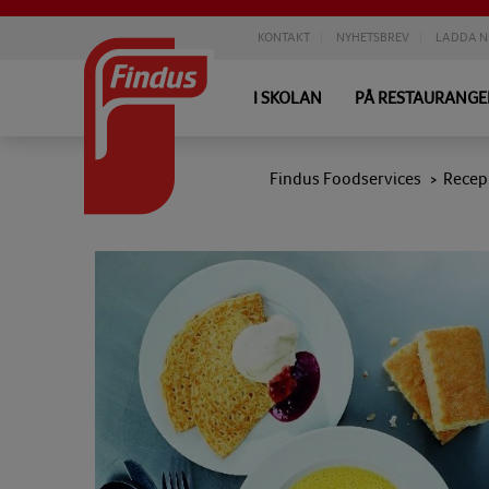
KONTAKT
NYHETSBREV
LADDA N
I SKOLAN
PÅ RESTAURANG
Findus Foodservices
Recep
>