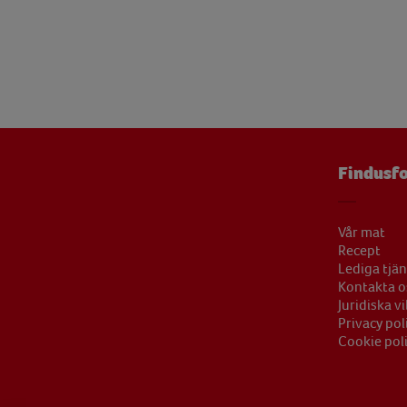
Vitamin B12
4,51 
Vitamin B6
0,21 
Vitamin C
12,05 
Vitamin D
1,34 
Vitamin E
1,69 
Findusfo
Zink
0,98 
Vår mat
Recept
Lediga tjän
Kontakta o
Juridiska vi
Privacy pol
Cookie pol