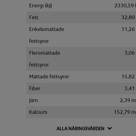
Energi (kJ)
2330,59 
Fett
32,80
Enkelomättade
11,26
fettsyror
Fleromättade
3,06
fettsyror
Mättade fettsyror
15,82
Fiber
3,41
Järn
2,39 
Kalcium
152,79 
Kalium
538,70 
ALLA NÄRINGSVÄRDEN
Kolesterol
122,95 