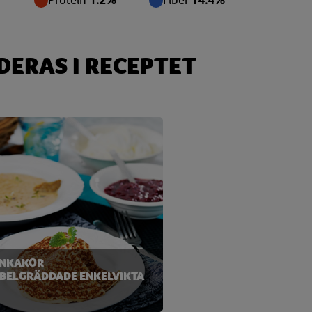
Protein
1.2%
Fiber
14.4%
 g
 g
ERAS I RECEPTET
 g
 g
mg
mg
mg
 g
mg
NKAKOR
mg
BELGRÄDDADE ENKELVIKTA
 g