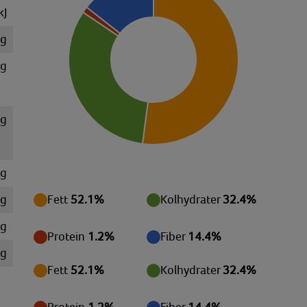
kJ
 g
 g
 g
 g
 g
Fett
52.1%
Kolhydrater
32.4%
mg
Protein
1.2%
Fiber
14.4%
mg
Fett
52.1%
Kolhydrater
32.4%
mg
mg