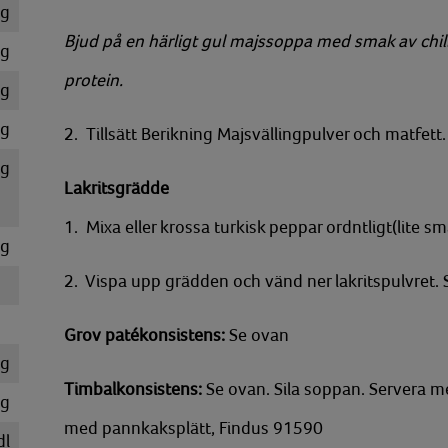
g
Bjud på en härligt gul majssoppa med smak av chili.
g
protein.
g
g
2. Tillsätt Berikning Majsvällingpulver och matfet
g
Lakritsgrädde
1. Mixa eller krossa turkisk peppar ordntligt(lite s
g
2. Vispa upp grädden och vänd ner lakritspulvret.
Grov patékonsistens:
Se ovan
kg
Timbalkonsistens:
Se ovan. Sila soppan. Servera m
g
med pannkaksplätt, Findus 91590
dl