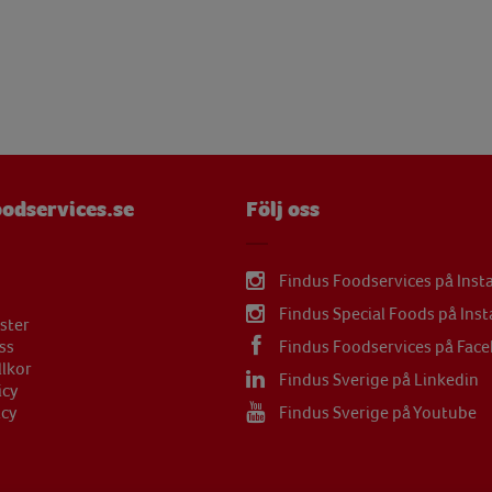
µg
mg
mg
µg
mg
odservices.se
Följ oss
mg
Findus Foodservices på Ins
Findus Special Foods på Ins
ster
ss
Findus Foodservices på Fac
llkor
Findus Sverige på Linkedin
icy
icy
Findus Sverige på Youtube