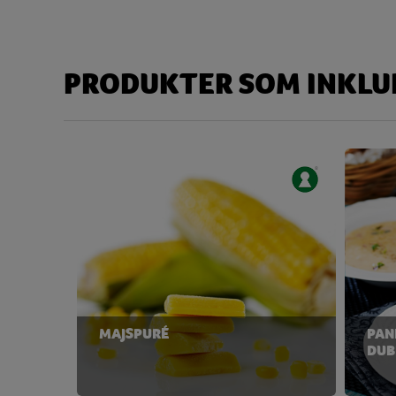
Kolhydrat
44,35
Disackarider
8,52
PRODUKTER SOM INKLUD
Monosackarider
1,22
Sackaros
3,61
Magnesium
69,76 
Natrium
16836,18 
Niacin
4,21 
Protein
19,75
Riboflavin
0,59 
MAJSPURÉ
PAN
Tiamin
0,37 
DUB
Vatten
103,06