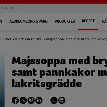
ER MATERIAL
RECEPT
EN
ÄLDREOMSORG & VÅRD
PRODUKTER
HÅ
t
Berikat och energirikt
majssoppa-med-brytbrod-och-ortolj
>
>
Majssoppa med bry
samt pannkakor me
lakritsgrädde