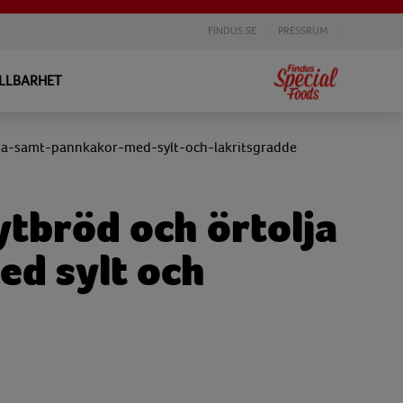
FINDUS.SE
PRESSRUM
LLBARHET
a-samt-pannkakor-med-sylt-och-lakritsgradde
tbröd och örtolja
d sylt och