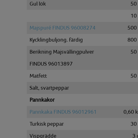
Gul lök
50
10
Majspuré FINDUS 96008274
500
Kycklingbuljong. färdig
800
Berikning Majsvällingpulver
50
FINDUS 96013897
Matfett
50
Salt, svartpeppar
Pannkakor
Pannkaka FINDUS 96012961
0,60
Turkisk peppar
30
Vispgrädde
3