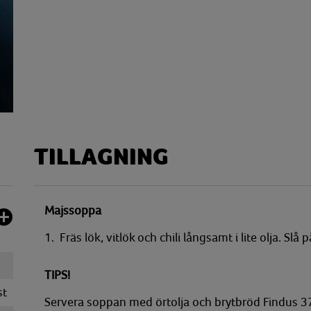
TILLAGNING
Majssoppa
1. Fräs lök, vitlök och chili långsamt i lite olja. Sl
TIPS!
st
Servera soppan med örtolja och brytbröd Findus 3