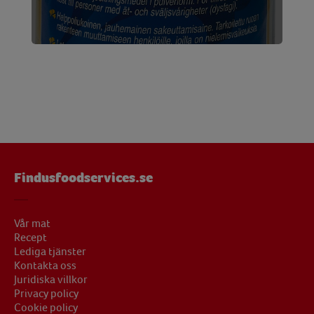
Findusfoodservices.se
Vår mat
Recept
Lediga tjänster
Kontakta oss
Juridiska villkor
Privacy policy
Cookie policy