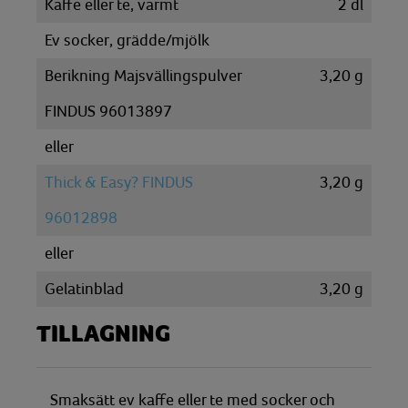
Kaffe eller te, varmt
2
dl
Ev socker, grädde/mjölk
Berikning Majsvällingspulver
3,20
g
FINDUS 96013897
eller
Thick & Easy? FINDUS
3,20
g
96012898
eller
Gelatinblad
3,20
g
TILLAGNING
Smaksätt ev kaffe eller te med socker och