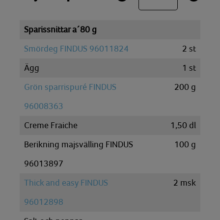
Sparissnittar a´80 g
Smördeg FINDUS 96011824
2
st
Ägg
1
st
Grön sparrispuré FINDUS
200
g
96008363
Creme Fraiche
1,50
dl
Berikning majsvälling FINDUS
100
g
96013897
Thick and easy FINDUS
2
msk
96012898