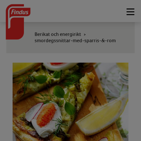
Togg
navi
Berikat och energirikt
>
smordegssnittar-med-sparris-&-rom