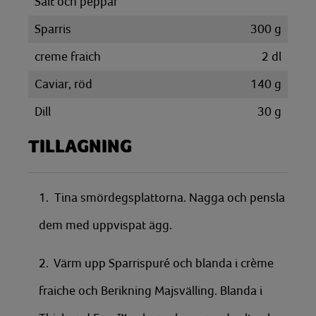
Salt och peppar
Sparris
300
g
creme fraich
2
dl
Caviar, röd
140
g
Dill
30
g
TILLAGNING
1. Tina smördegsplattorna. Nagga och pensla
dem med uppvispat ägg.
2. Värm upp Sparrispuré och blanda i crème
fraiche och Berikning Majsvälling. Blanda i