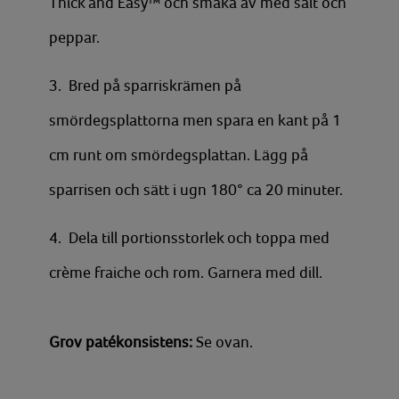
Thick and Easy™ och smaka av med salt och
peppar.
3. Bred på sparriskrämen på
smördegsplattorna men spara en kant på 1
cm runt om smördegsplattan. Lägg på
sparrisen och sätt i ugn 180° ca 20 minuter.
4. Dela till portionsstorlek och toppa med
crème fraiche och rom. Garnera med dill.
Grov patékonsistens:
Se ovan.