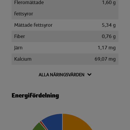
Fleromättade
1,60 g
fettsyror
Mättade fettsyror
5,34 g
Fiber
0,76 g
Järn
1,17 mg
Kalcium
69,07 mg
Kalium
219,60 mg
ALLA NÄRINGSVÄRDEN
Kolesterol
40,28 mg
Kolhydrat
10,10 g
Energifördelning
Disackarider
3,22 g
Monosackarider
1,11 g
Sackaros
1,27 g