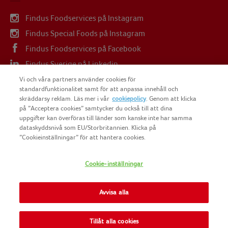
Findus Foodservices på Instagram
Findus Special Foods på Instagram
Findus Foodservices på Facebook
Findus Sverige på Linkedin
Findus Sverige på Youtube
Vi och våra partners använder cookies för
standardfunktionalitet samt för att anpassa innehåll och
skräddarsy reklam. Läs mer i vår
cookiepolicy
. Genom att klicka
på ”Acceptera cookies” samtycker du också till att dina
uppgifter kan överföras till länder som kanske inte har samma
dataskyddsnivå som EU/Storbritannien. Klicka på
COPYRIGHT FINDUS SVERIGE AB 2025
”Cookieinställningar” för att hantera cookies.
Cookie-inställningar
FINDUS
NOMAD FOODS
Avvisa alla
SITEMAP
Tillåt alla cookies