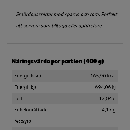
Smördegssnittar med sparris och rom. Perfekt
att servera som tilltugg eller aptitretare.
Näringsvärde per portion (400 g)
Energi (kcal)
165,90 kcal
Energi (kJ)
694,06 kJ
Fett
12,04 g
Enkelomättade
4,17 g
fettsyror