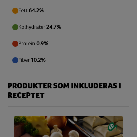
Vitamin E
2,64 mg
Fett
64.2%
Zink
0,73 mg
Kolhydrater
24.7%
Protein
0.9%
Fiber
10.2%
PRODUKTER SOM INKLUDERAS I
RECEPTET