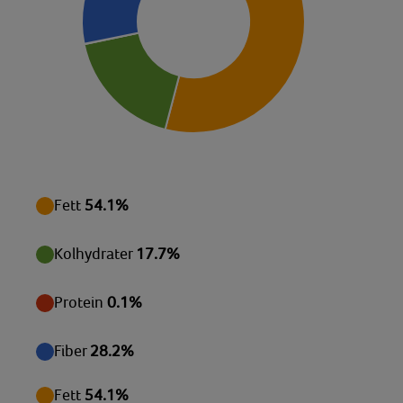
Fett
54.1%
Kolhydrater
17.7%
Protein
0.1%
Fiber
28.2%
Fett
54.1%