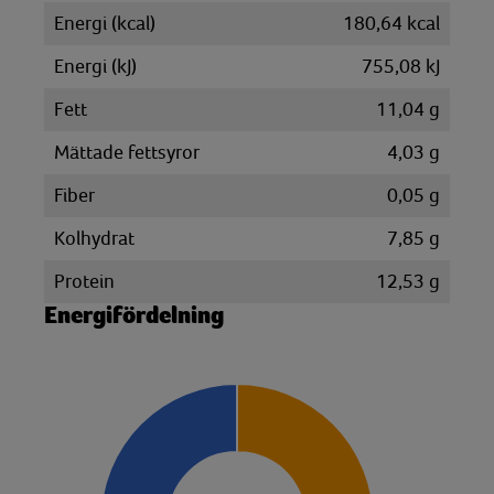
Energi (kcal)
180,64 kcal
Energi (kJ)
755,08 kJ
Fett
11,04 g
Mättade fettsyror
4,03 g
Fiber
0,05 g
Kolhydrat
7,85 g
Protein
12,53 g
Energifördelning