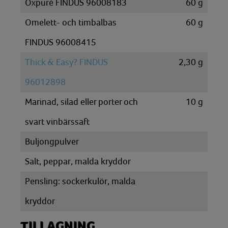
Oxpuré FINDUS 96008183
60
g
Omelett- och timbalbas
60
g
FINDUS 96008415
Thick & Easy? FINDUS
2,30
g
96012898
Marinad, silad eller porter och
10
g
svart vinbärssaft
Buljongpulver
Salt, peppar, malda kryddor
Pensling: sockerkulör, malda
kryddor
TILLAGNING