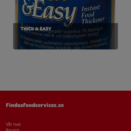
THICK & EASY
Findusfoodservices.se
Vår mat
Recept