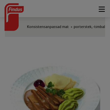
Togg
navi
Konsistensanpassad mat
porterstek,-timbal
>