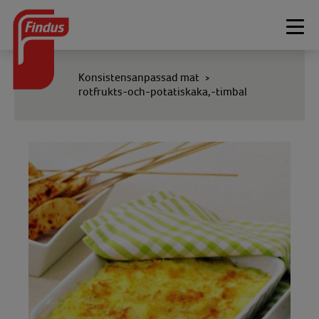
Togg
navi
Konsistensanpassad mat
>
rotfrukts-och-potatiskaka,-timbal