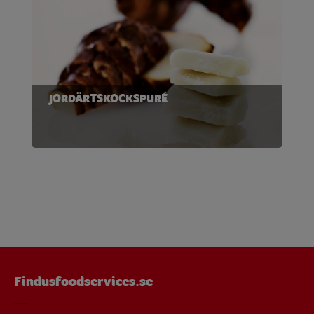
JORDÄRTSKOCKSPURÉ
Findusfoodservices.se