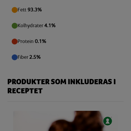
Vitamin E
20,46 mg
Fett
93.3%
Zink
6,12 mg
Kolhydrater
4.1%
Protein
0.1%
Fiber
2.5%
PRODUKTER SOM INKLUDERAS I
RECEPTET