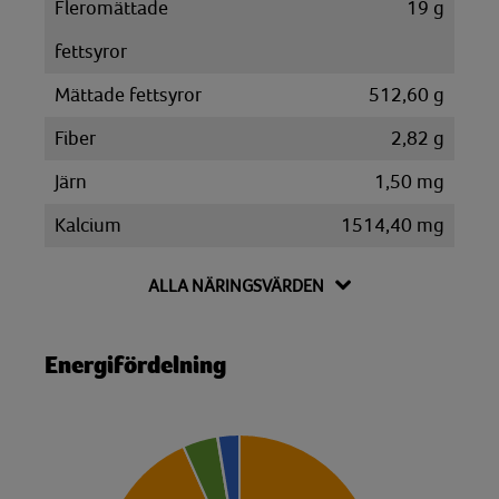
Fleromättade
19 g
fettsyror
Mättade fettsyror
512,60 g
Fiber
2,82 g
Järn
1,50 mg
Kalcium
1514,40 mg
Kalium
2193,20 mg
ALLA NÄRINGSVÄRDEN
Kolesterol
2286 mg
Kolhydrat
76,42 g
Energifördelning
Disackarider
53,98 g
Monosackarider
0,30 g
Sackaros
0,18 g