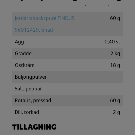
Jordärtskockspuré FINDUS
60
g
96012429, tinad
Ägg
0,40
st
Grädde
2
kg
Ostkräm
18
g
Buljongpulver
Salt, peppar
Potatis, pressad
60
g
Dill, torkad
2
g
TILLAGNING