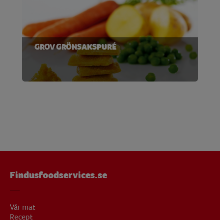
GROV GRÖNSAKSPURÉ
Findusfoodservices.se
Vår mat
Recept