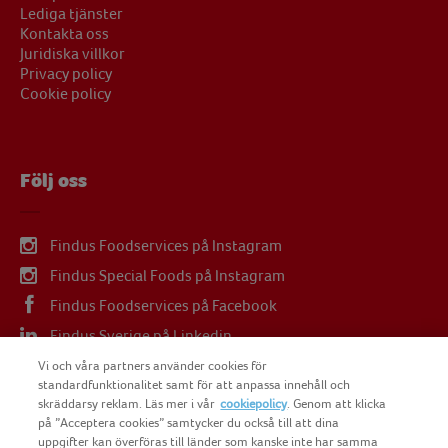
Lediga tjänster
Kontakta oss
Juridiska villkor
Privacy policy
Cookie policy
Följ oss
Findus Foodservices på Instagram
Findus Special Foods på Instagram
Findus Foodservices på Facebook
Findus Sverige på Linkedin
Findus Sverige på Youtube
Vi och våra partners använder cookies för
standardfunktionalitet samt för att anpassa innehåll och
skräddarsy reklam. Läs mer i vår
cookiepolicy
. Genom att klicka
på ”Acceptera cookies” samtycker du också till att dina
uppgifter kan överföras till länder som kanske inte har samma