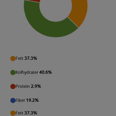
Protein
8,55 g
Riboflavin
0,03 mg
Tiamin
0,03 mg
Vatten
48,22 g
Vitamin B6
0,12 mg
Vitamin C
11,84 mg
Fett
37.3%
Vitamin E
0,09 mg
Kolhydrater
40.6%
Zink
0,16 mg
Protein
2.9%
Fiber
19.2%
Fett
37.3%