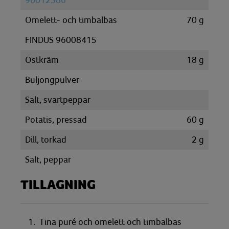
96012386
Omelett- och timbalbas
70
g
FINDUS 96008415
Ostkräm
18
g
Buljongpulver
Salt, svartpeppar
Potatis, pressad
60
g
Dill, torkad
2
g
Salt, peppar
TILLAGNING
1. Tina puré och omelett och timbalbas