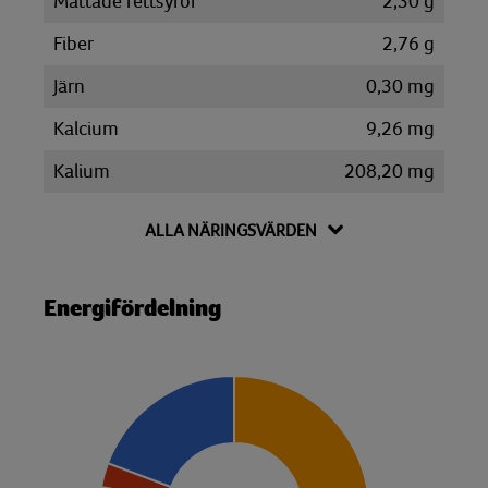
Mättade fettsyror
2,30 g
Fiber
2,76 g
Järn
0,30 mg
Kalcium
9,26 mg
Kalium
208,20 mg
Kolhydrat
18,02 g
ALLA NÄRINGSVÄRDEN
Disackarider
0,19 g
Monosackarider
0,31 g
Energifördelning
Sackaros
0,19 g
Magnesium
12,28 mg
Natrium
48,52 mg
Niacin
1,11 mg