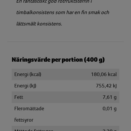
En fantastiskt god rotfruktsterrin i
timbalkonsistens som har en fin smak och
lättsmält konsistens.
Näringsvärde per portion (400 g)
Energi (kcal)
180,06 kcal
Energi (kJ)
755,42 kJ
Fett
7,61 g
Fleromättade
0,01 g
fettsyror