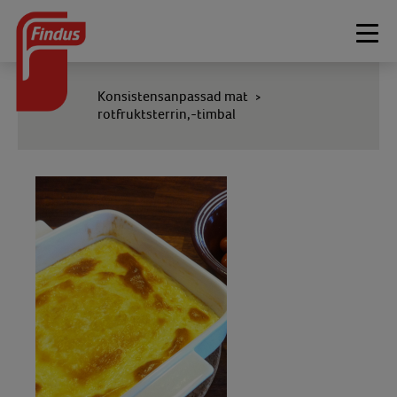
Togg
navi
Konsistensanpassad mat
>
rotfruktsterrin,-timbal