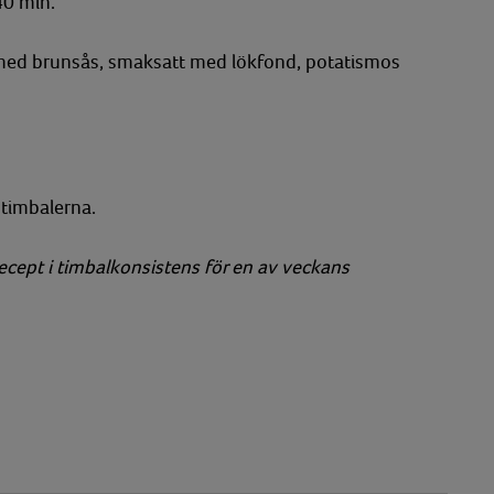
40 min.
ra med brunsås, smaksatt med lökfond, potatismos
 timbalerna.
recept i timbalkonsistens för en av veckans