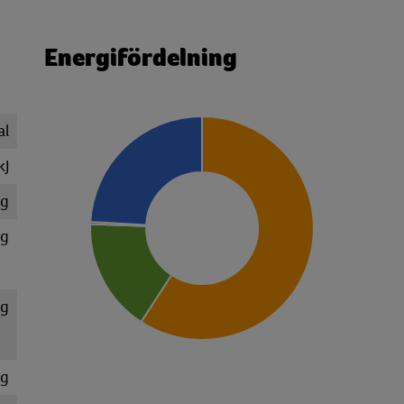
Energifördelning
al
kJ
 g
 g
 g
 g