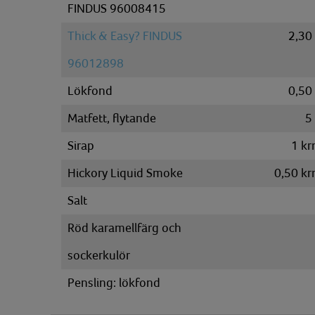
FINDUS 96008415
Thick & Easy? FINDUS
2,30
96012898
Lökfond
0,50
Matfett, flytande
5
Sirap
1
kr
Hickory Liquid Smoke
0,50
kr
Salt
Röd karamellfärg och
sockerkulör
Pensling: lökfond