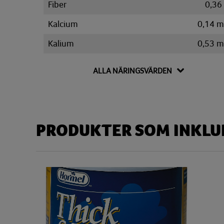
Fiber
0,36
Kalcium
0,14 
Kalium
0,53 
Kolesterol
12,80 
ALLA NÄRINGSVÄRDEN
Kolhydrat
8,30
Disackarider
0,52
Monosackarider
0,63
PRODUKTER SOM INKLUD
Sackaros
0,49
Magnesium
0,03 
Natrium
30,30 
Protein
12,19
Vatten
1,06