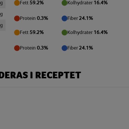
 g
Fett
59.2%
Kolhydrater
16.4%
mg
Protein
0.3%
Fiber
24.1%
mg
Fett
59.2%
Kolhydrater
16.4%
mg
 g
Protein
0.3%
Fiber
24.1%
 g
 g
ERAS I RECEPTET
 g
mg
mg
 g
 g