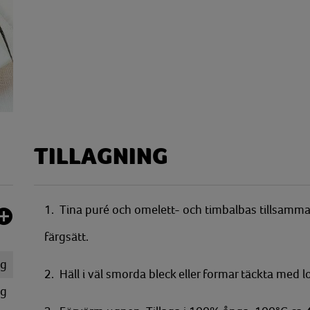
TILLAGNING
1. Tina puré och omelett- och timbalbas tillsamm
färgsätt.
g
2. Häll i väl smorda bleck eller formar täckta med loc
g