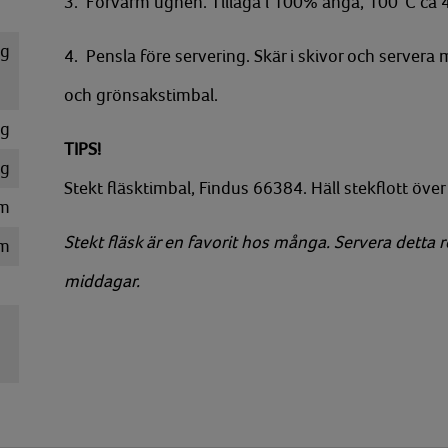
3. Förvärm ugnen. Tillaga i 100% ånga, 100°C ca 
g
4. Pensla före servering. Skär i skivor och serve
och grönsakstimbal.
g
TIPS!
g
Stekt fläsktimbal, Findus 66384. Häll stekflott över
m
Stekt fläsk är en favorit hos många. Servera detta 
m
middagar.