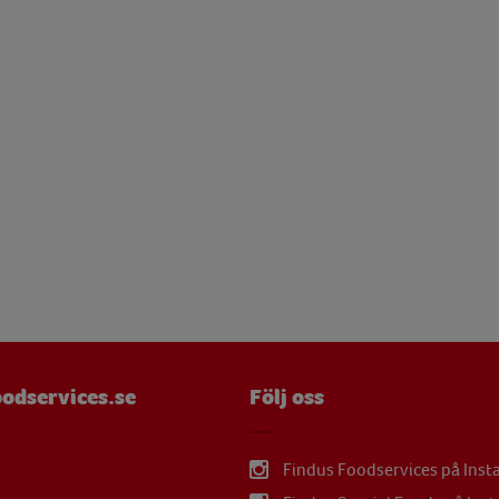
µg
mg
odservices.se
Följ oss
Findus Foodservices på Ins