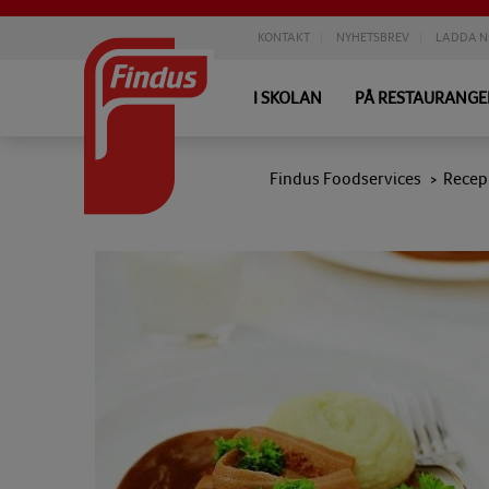
KONTAKT
NYHETSBREV
LADDA N
I SKOLAN
PÅ RESTAURANG
Findus Foodservices
Recep
>