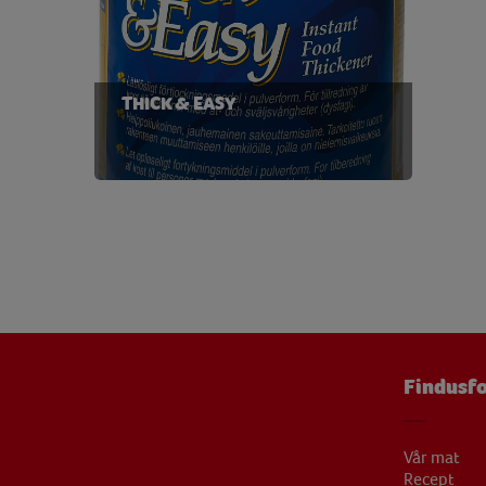
Vitamin D
0,03 
Vitamin E
0,10 
THICK & EASY
Findusfo
Vår mat
Recept