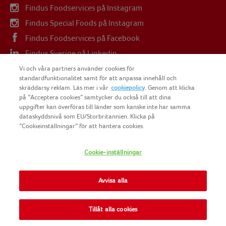
Findus Foodservices på Instagram
Findus Special Foods på Instagram
Findus Foodservices på Facebook
Findus Sverige på Linkedin
Findus Sverige på Youtube
Vi och våra partners använder cookies för
standardfunktionalitet samt för att anpassa innehåll och
skräddarsy reklam. Läs mer i vår
cookiepolicy
. Genom att klicka
på ”Acceptera cookies” samtycker du också till att dina
uppgifter kan överföras till länder som kanske inte har samma
dataskyddsnivå som EU/Storbritannien. Klicka på
COPYRIGHT FINDUS SVERIGE AB 2025
”Cookieinställningar” för att hantera cookies.
Cookie-inställningar
FINDUS
NOMAD FOODS
Avvisa alla
SITEMAP
Tillåt alla cookies