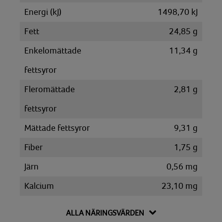
Energi (kJ)
1498,70 kJ
Fett
24,85 g
Enkelomättade
11,34 g
fettsyror
Fleromättade
2,81 g
fettsyror
Mättade fettsyror
9,31 g
Fiber
1,75 g
Järn
0,56 mg
Kalcium
23,10 mg
Kalium
84,70 mg
ALLA NÄRINGSVÄRDEN