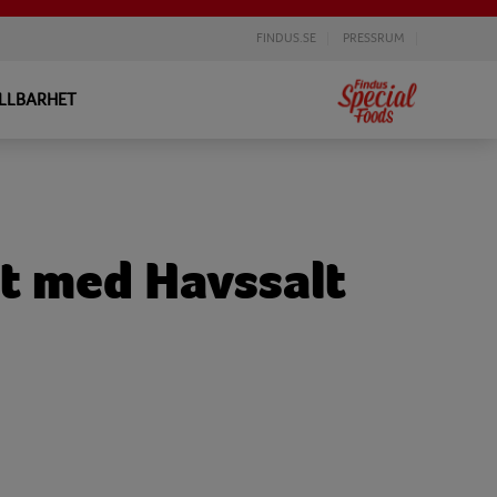
FINDUS.SE
PRESSRUM
LLBARHET
t med Havssalt