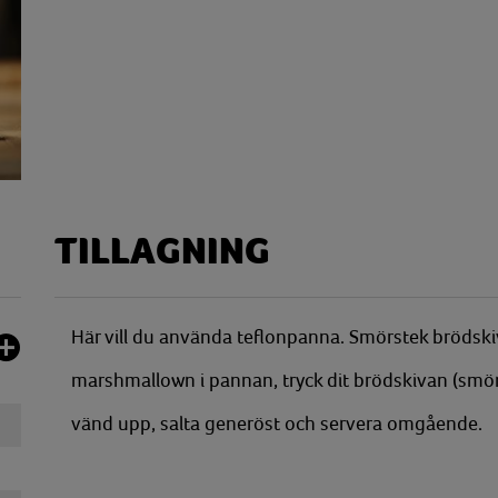
TILLAGNING
Här vill du använda teflonpanna. Smörstek brödski
marshmallown i pannan, tryck dit brödskivan (smö
vänd upp, salta generöst och servera omgående.