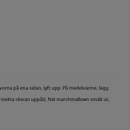
vorna på ena sidan, lyft upp. På medelvärme, lägg
rstekta skivan uppåt). När marshmallown smält ut,