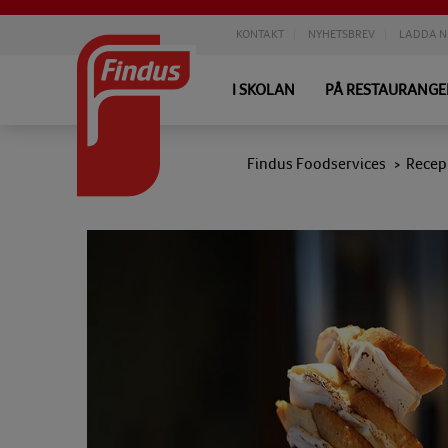
KONTAKT
NYHETSBREV
LADDA N
I SKOLAN
PÅ RESTAURANG
Findus Foodservices
Recep
>