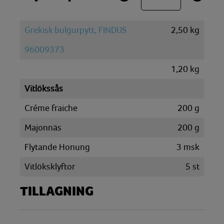
Grekisk bulgurpytt, FINDUS
2,50
kg
96009373
1,20
kg
Vitlökssås
Créme fraiche
200
g
Majonnäs
200
g
Flytande Honung
3
msk
Vitlöksklyftor
5
st
TILLAGNING