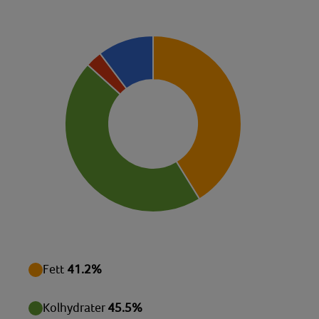
Disackarider
2,71 g
Monosackarider
6,21 g
Sackaros
2,04 g
Magnesium
136,46 mg
Natrium
1368,83 mg
Niacin
4,38 mg
Protein
15,72 g
Riboflavin
0,24 mg
Tiamin
0,25 mg
Vatten
316,16 g
Fett
41.2%
Vitamin B12
0,47 µg
Kolhydrater
45.5%
Vitamin B6
0,42 mg