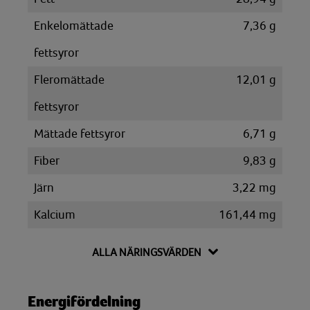
Enkelomättade
7,36 g
fettsyror
Fleromättade
12,01 g
fettsyror
Mättade fettsyror
6,71 g
Fiber
9,83 g
Järn
3,22 mg
Kalcium
161,44 mg
Kalium
670,54 mg
ALLA NÄRINGSVÄRDEN
Kolesterol
93,07 mg
Kolhydrat
69,55 g
Energifördelning