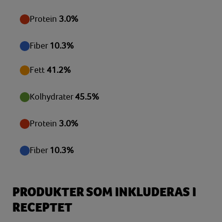
Vitamin C
Protein
3.0%
14,67 mg
Vitamin D
0,34 µg
Fiber
10.3%
Vitamin E
3,31 mg
Fett
41.2%
Zink
2,46 mg
Kolhydrater
45.5%
Protein
3.0%
Fiber
10.3%
PRODUKTER SOM INKLUDERAS I
RECEPTET