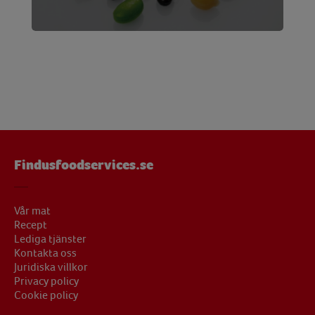
Findusfoodservices.se
Vår mat
Recept
Lediga tjänster
Kontakta oss
Juridiska villkor
Privacy policy
Cookie policy