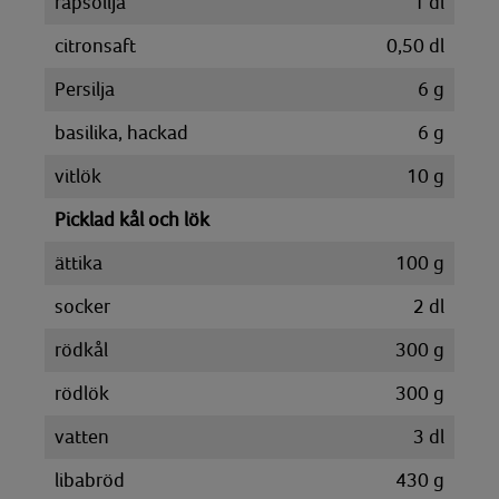
rapsollja
1
dl
citronsaft
0,50
dl
Persilja
6
g
basilika, hackad
6
g
vitlök
10
g
Picklad kål och lök
ättika
100
g
socker
2
dl
rödkål
300
g
rödlök
300
g
vatten
3
dl
libabröd
430
g