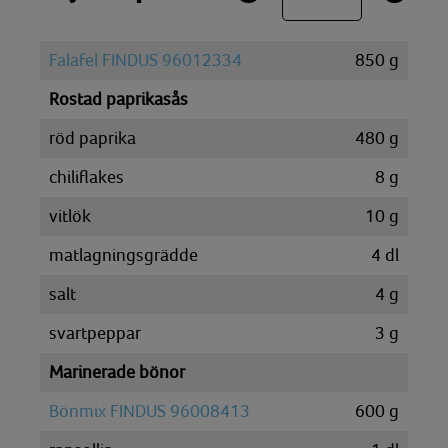
Falafel FINDUS 96012334
850
g
Rostad paprikasås
röd paprika
480
g
chiliflakes
8
g
vitlök
10
g
matlagningsgrädde
4
dl
salt
4
g
svartpeppar
3
g
Marinerade bönor
Bönmix FINDUS 96008413
600
g