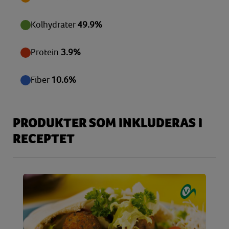
Zink
1,65 mg
Kolhydrater
49.9%
Protein
3.9%
Fiber
10.6%
PRODUKTER SOM INKLUDERAS I
RECEPTET