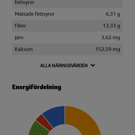
fettsyror
Mättade fettsyror
6,31 g
Fiber
13,33 g
Järn
3,62 mg
Kalcium
152,59 mg
Kalium
648,46 mg
ALLA NÄRINGSVÄRDEN
Kolesterol
17,60 mg
Kolhydrat
80,14 g
Energifördelning
Disackarider
20,82 g
Monosackarider
4,09 g
Sackaros
18,90 g
Magnesium
71,21 mg