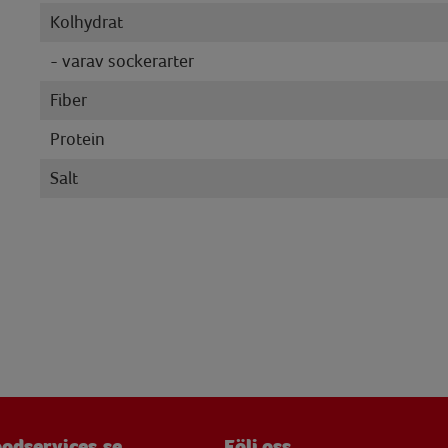
Kolhydrat
- varav sockerarter
Fiber
Protein
Salt
odservices.se
Följ oss