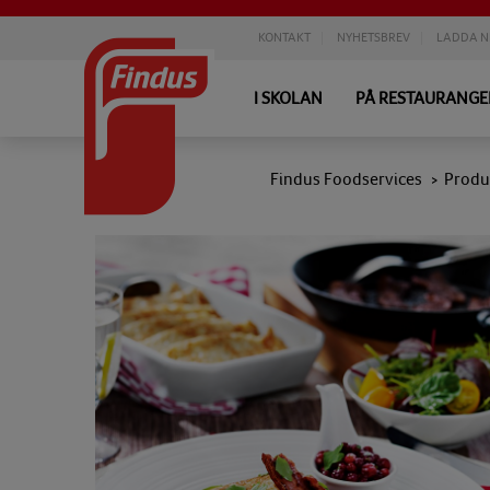
KONTAKT
NYHETSBREV
LADDA N
I SKOLAN
PÅ RESTAURANG
Findus Foodservices
Produ
>