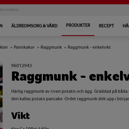
ER MATERIAL
PRODUKTER
EN
ÄLDREOMSORG & VÅRD
RECEPT
HÅ
kter
Pannkakor
Raggmunk
Raggmunk - enkelvikt
>
>
>
96012943
Raggmunk - enkelv
Härlig raggmunk av riven potatis och ägg. Gräddad på båda 
den kallas potato pancake. Ordet raggmunk dök upp i början a
Vikt