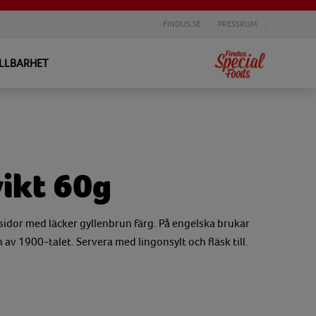
FINDUS.SE
PRESSRUM
LLBARHET
ikt 60g
sidor med läcker gyllenbrun färg. På engelska brukar
v 1900-talet. Servera med lingonsylt och fläsk till.