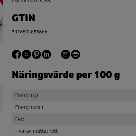
6kg Ca 100st á 60g
GTIN
7316803855666
Näringsvärde per 100 g
Energi (kJ)
Energi (kcal)
Fett
- varav mättat fett