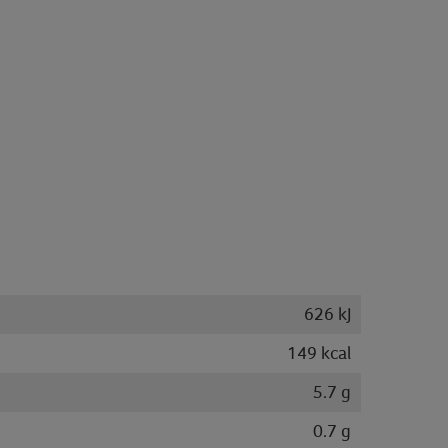
626 kJ
149 kcal
5.7 g
0.7 g