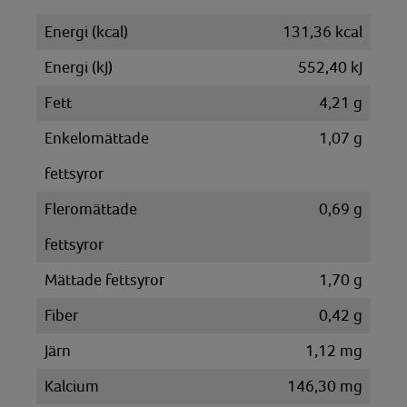
Energi (kcal)
131,36 kcal
Energi (kJ)
552,40 kJ
Fett
4,21 g
Enkelomättade
1,07 g
fettsyror
Fleromättade
0,69 g
fettsyror
Mättade fettsyror
1,70 g
Fiber
0,42 g
Järn
1,12 mg
Kalcium
146,30 mg