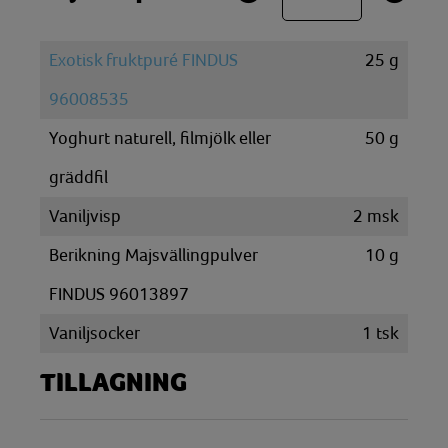
Exotisk fruktpuré FINDUS
25
g
96008535
Yoghurt naturell, filmjölk eller
50
g
gräddfil
Vaniljvisp
2
msk
Berikning Majsvällingpulver
10
g
FINDUS 96013897
Vaniljsocker
1
tsk
TILLAGNING