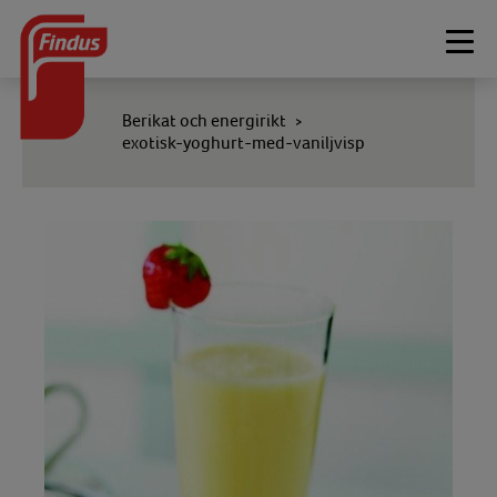
Togg
navi
Berikat och energirikt
>
exotisk-yoghurt-med-vaniljvisp