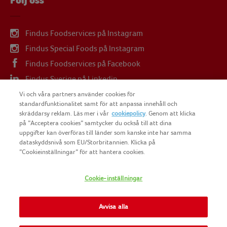
Följ oss
Findus Foodservices på Instagram
Findus Special Foods på Instagram
Findus Foodservices på Facebook
Findus Sverige på Linkedin
Findus Sverige på Youtube
Vi och våra partners använder cookies för
standardfunktionalitet samt för att anpassa innehåll och
skräddarsy reklam. Läs mer i vår
cookiepolicy
. Genom att klicka
på ”Acceptera cookies” samtycker du också till att dina
uppgifter kan överföras till länder som kanske inte har samma
dataskyddsnivå som EU/Storbritannien. Klicka på
COPYRIGHT FINDUS SVERIGE AB 2025
”Cookieinställningar” för att hantera cookies.
Cookie-inställningar
FINDUS
NOMAD FOODS
Avvisa alla
SITEMAP