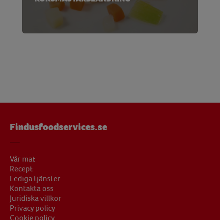
Findusfoodservices.se
Vår mat
Recept
Lediga tjänster
Kontakta oss
Juridiska villkor
Privacy policy
Cookie policy