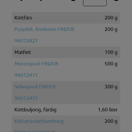
Köttfärs
200
g
Purjolök, finskuren FINDUS
200
g
96012827
Matfett
100
g
Morotspuré FINDUS
500
g
96012411
Selleripuré FINDUS
300
g
96012431
Köttbuljong, färdig
1,60
liter
Köksmästarblandning
200
g