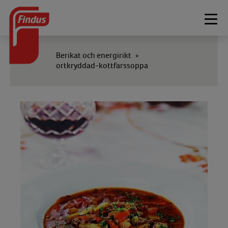
Togg
navi
Berikat och energirikt
>
ortkryddad-kottfarssoppa