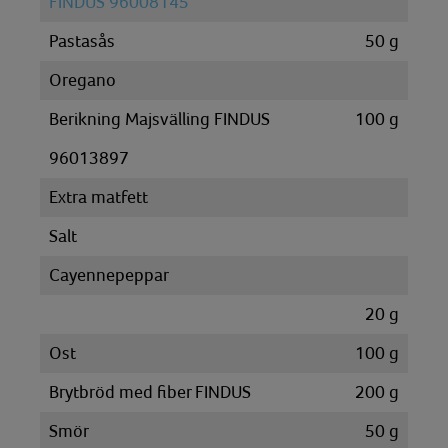
FINDUS 96008145
Pastasås
50
g
Oregano
Berikning Majsvälling FINDUS
100
g
96013897
Extra matfett
Salt
Cayennepeppar
20
g
Ost
100
g
Brytbröd med fiber FINDUS
200
g
Smör
50
g