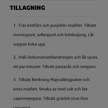
TILLAGNING
1. Fräs köttfärs och purjolök i matfett. Tillsätt
morotspuré, selleripuré och köttbuljong. Låt
soppan koka upp.
2. Häll i köksmästarblandningen och låt sjuda
ett par minuter. Tillsätt pastasås och oregano.
3. Tillsätt Berikning Majsvällingpulver och
extra matfett. Smaka av med salt och lite
cayennepeppar. Tillsätt gräslök strax före
servering.