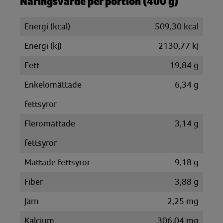
Näringsvärde per portion (400 g)
Energi (kcal)
509,30 kcal
Energi (kJ)
2130,77 kJ
Fett
19,84 g
Enkelomättade
6,34 g
fettsyror
Fleromättade
3,14 g
fettsyror
Mättade fettsyror
9,18 g
Fiber
3,88 g
Järn
2,25 mg
Kalcium
306,04 mg