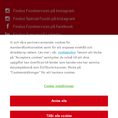
Findus Foodservices på Instagram
Findus Special Foods på Instagram
Findus Foodservices på Facebook
Findus Sverige på Linkedin
Findus Sverige på Youtube
Vi och våra partners använder cookies för
standardfunktionalitet samt för att anpassa innehåll och
skräddarsy reklam. Läs mer i vår
cookiepolicy
. Genom att klicka
på ”Acceptera cookies” samtycker du också till att dina
uppgifter kan överföras till länder som kanske inte har samma
dataskyddsnivå som EU/Storbritannien. Klicka på
COPYRIGHT FINDUS SVERIGE AB 2025
”Cookieinställningar” för att hantera cookies.
Cookie-inställningar
FINDUS
NOMAD FOODS
Avvisa alla
SITEMAP
Tillåt alla cookies