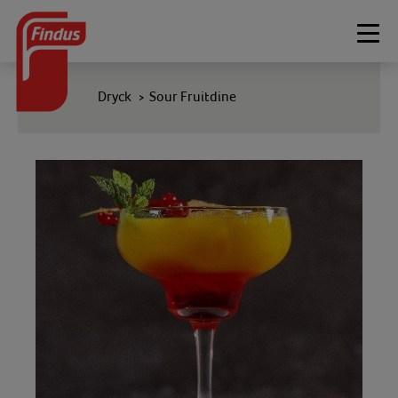
Togg
navi
Dryck
Sour Fruitdine
>