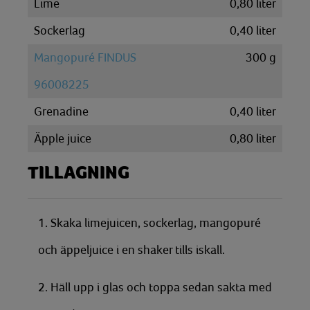
Lime
0,80
liter
Sockerlag
0,40
liter
Mangopuré FINDUS
300
g
96008225
Grenadine
0,40
liter
Äpple juice
0,80
liter
TILLAGNING
1. Skaka limejuicen, sockerlag, mangopuré
och äppeljuice i en shaker tills iskall.
2. Häll upp i glas och toppa sedan sakta med