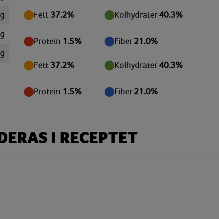
 g
Fett
37.2%
Kolhydrater
40.3%
mg
Protein
1.5%
Fiber
21.0%
mg
Fett
37.2%
Kolhydrater
40.3%
mg
mg
Protein
1.5%
Fiber
21.0%
 g
 g
ERAS I RECEPTET
 g
 g
mg
mg