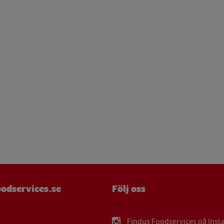
mg
 g
mg
mg
 g
µg
mg
mg
µg
mg
odservices.se
Följ oss
mg
Findus Foodservices på Ins