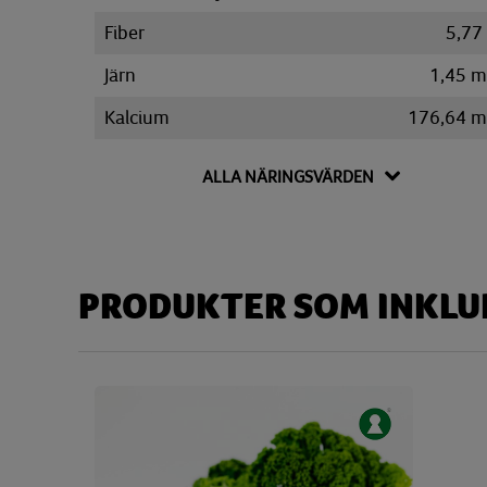
Fiber
5,77
Järn
1,45 
Kalcium
176,64 
Kalium
453,95 
ALLA NÄRINGSVÄRDEN
Kolesterol
48 
Kolhydrat
73,16
Disackarider
2,16
PRODUKTER SOM INKLUD
Monosackarider
0,48
Sackaros
0,69
Magnesium
59,69 
Natrium
121,38 