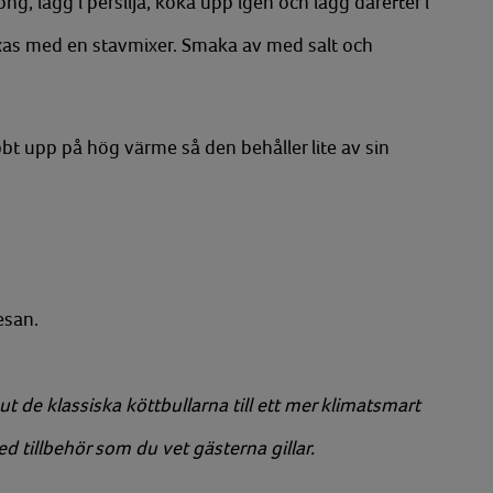
, lägg i persilja, koka upp igen och lägg därefter i
ixas med en stavmixer. Smaka av med salt och
bbt upp på hög värme så den behåller lite av sin
esan.
ut de klassiska köttbullarna till ett mer klimatsmart
 tillbehör som du vet gästerna gillar.