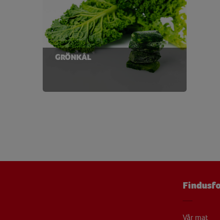
Niacin
2,38 
Protein
38,07
Riboflavin
0,21 
GRÖNKÅL
Tiamin
0,27 
Vatten
149,05
Vitamin B12
0,09 
Vitamin B6
0,48 
Vitamin C
31,62 
Vitamin D
0,12 
Vitamin E
2,82 
Findusfo
Zink
2,03 
Vår mat