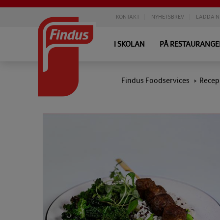
KONTAKT
NYHETSBREV
LADDA N
I SKOLAN
PÅ RESTAURANG
Findus Foodservices
Recep
>