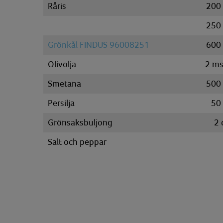
Råris
200
250
Grönkål FINDUS 96008251
600
Olivolja
2
ms
Smetana
500
Persilja
50
Grönsaksbuljong
2
Salt och peppar