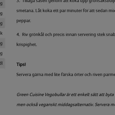
3. Tillaga såsen genom att koka upp grönsaksbuljong
g
smetana. Låt koka ett par minuter för att sedan m
g
peppar.
g
k
4. Riv grönkål och precis innan servering stek sna
g
krispighet.
g
dl
Tips!
Servera gärna med lite färska örter och riven parm
Green Cuisine Vegobullar är ett enkelt sätt att byta 
men också veganskt middagsalternativ. Servera med