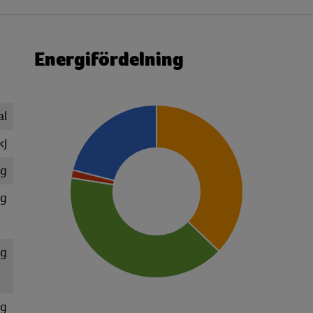
Energifördelning
al
kJ
 g
 g
 g
 g