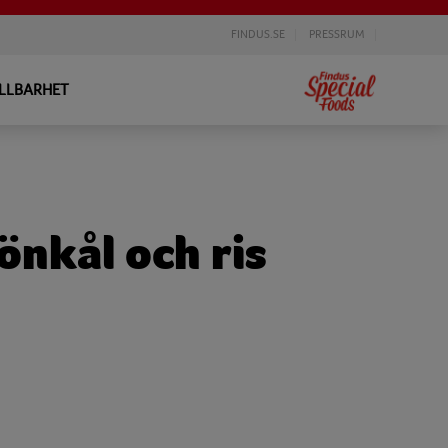
FINDUS.SE
PRESSRUM
LLBARHET
önkål och ris