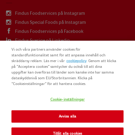
Findus Foodservices på Instagram
Findus Special Foods på Instagram
Findus Foodservices på Facebook
Findus Sverige på Linkedin
Findus Sverige på Youtube
Vi och våra partners använder cookies för
standardfunktionalitet samt för att anpassa innehåll och
skräddarsy reklam. Läs mer i vår
cookiepolicy
. Genom att klicka
på ”Acceptera cookies” samtycker du också till att dina
uppgifter kan överföras till länder som kanske inte har samma
dataskyddsnivå som EU/Storbritannien. Klicka på
COPYRIGHT FINDUS SVERIGE AB 2025
”Cookieinställningar” för att hantera cookies.
Cookie-inställningar
FINDUS
NOMAD FOODS
Avvisa alla
SITEMAP
Tillåt alla cookies