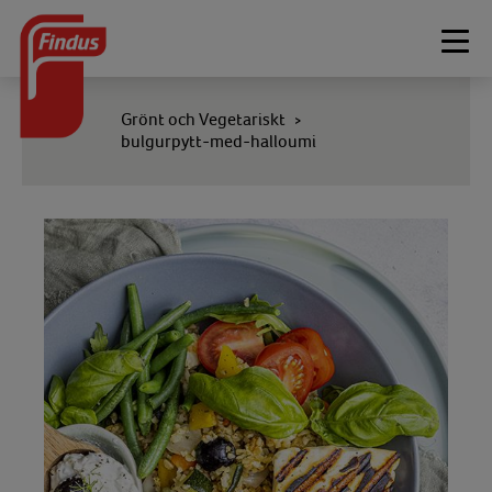
Togg
navi
Grönt och Vegetariskt
>
bulgurpytt-med-halloumi