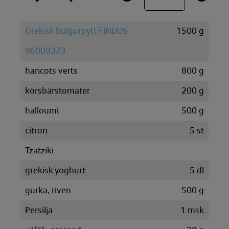
Grekisk bulgurpytt FINDUS
1500
g
96009373
haricots verts
800
g
körsbärstomater
200
g
halloumi
500
g
citron
5
st
Tzatziki
grekisk yoghurt
5
dl
gurka, riven
500
g
Persilja
1
msk