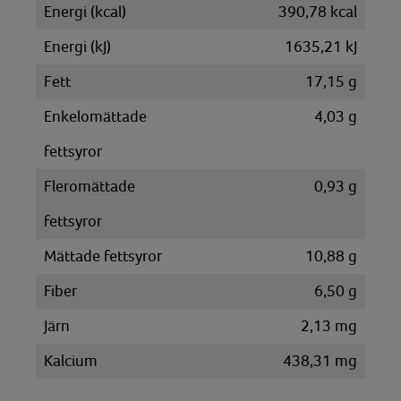
Energi (kcal)
390,78 kcal
Energi (kJ)
1635,21 kJ
Fett
17,15 g
Enkelomättade
4,03 g
fettsyror
Fleromättade
0,93 g
fettsyror
Mättade fettsyror
10,88 g
Fiber
6,50 g
Järn
2,13 mg
Kalcium
438,31 mg
Kalium
585,41 mg