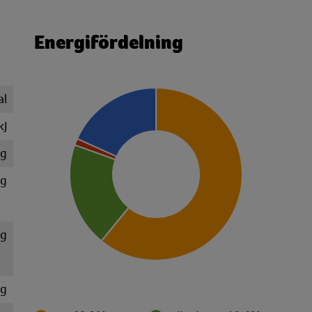
Energifördelning
al
kJ
 g
 g
 g
 g