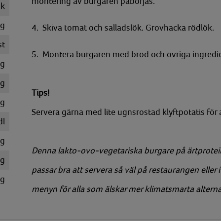
montering av burgaren påbörjas.
k
g
4. Skiva tomat och salladslök. Grovhacka rödlök.
st
5. Montera burgaren med bröd och övriga ingredie
g
g
Tips!
g
Servera gärna med lite ugnsrostad klyftpotatis för 
dl
g
Denna lakto-ovo-vegetariska burgare på ärtprotei
g
passar bra att servera så väl på restaurangen eller 
g
menyn för alla som älskar mer klimatsmarta alterna