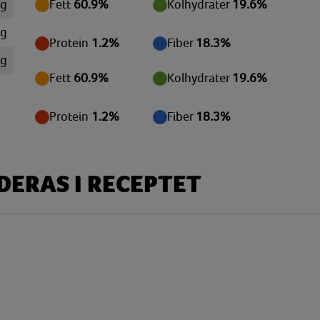
 g
Fett
60.9%
Kolhydrater
19.6%
mg
Protein
1.2%
Fiber
18.3%
mg
Fett
60.9%
Kolhydrater
19.6%
mg
mg
Protein
1.2%
Fiber
18.3%
 g
 g
ERAS I RECEPTET
 g
 g
mg
mg
mg