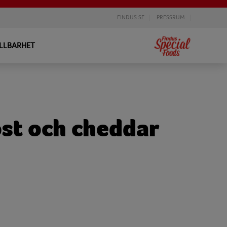
FINDUS.SE
PRESSRUM
LLBARHET
st och cheddar