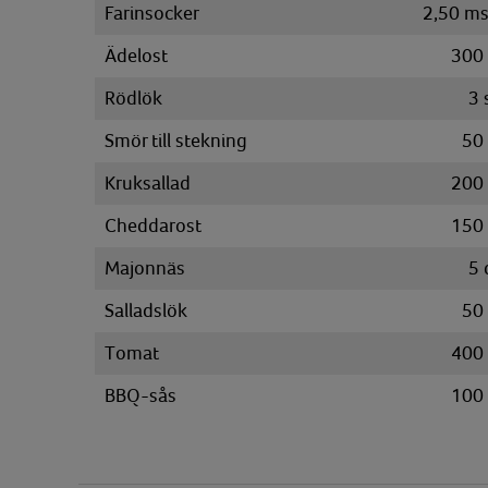
Farinsocker
2,50
ms
Ädelost
300
Rödlök
3
Smör till stekning
50
Kruksallad
200
Cheddarost
150
Majonnäs
5
Salladslök
50
Tomat
400
BBQ-sås
100