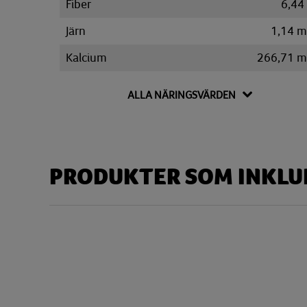
Fiber
6,44
Järn
1,14 
Kalcium
266,71 
Kalium
320,35 
ALLA NÄRINGSVÄRDEN
Kolesterol
112,19 
Kolhydrat
47,66
Disackarider
4,76
PRODUKTER SOM INKLUD
Monosackarider
4,53
Sackaros
3,44
Magnesium
36,98 
Natrium
886,87 
Niacin
2,47 