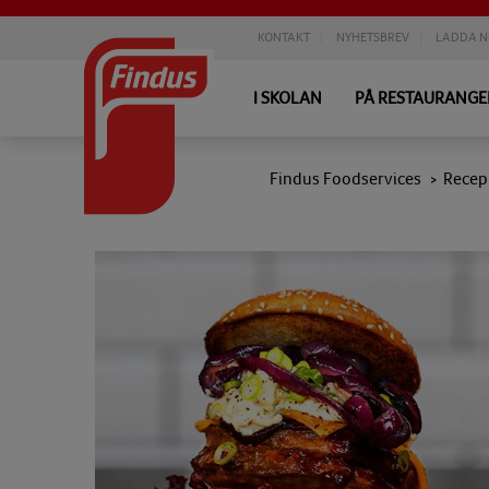
KONTAKT
NYHETSBREV
LADDA N
I SKOLAN
PÅ RESTAURANG
Findus Foodservices
Recep
>