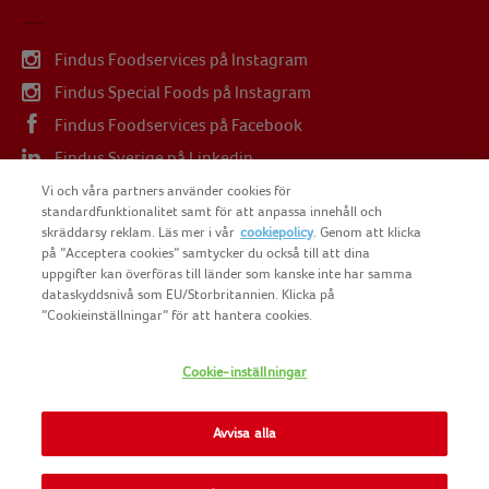
Findus Foodservices på Instagram
Findus Special Foods på Instagram
Findus Foodservices på Facebook
Findus Sverige på Linkedin
Findus Sverige på Youtube
Vi och våra partners använder cookies för
standardfunktionalitet samt för att anpassa innehåll och
skräddarsy reklam. Läs mer i vår
cookiepolicy
. Genom att klicka
på ”Acceptera cookies” samtycker du också till att dina
uppgifter kan överföras till länder som kanske inte har samma
dataskyddsnivå som EU/Storbritannien. Klicka på
COPYRIGHT FINDUS SVERIGE AB 2025
”Cookieinställningar” för att hantera cookies.
Cookie-inställningar
FINDUS
NOMAD FOODS
Avvisa alla
SITEMAP