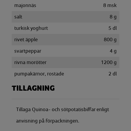
majonnäs
8
msk
salt
8
g
turkisk yoghurt
5
dl
rivet äpple
800
g
svartpeppar
4
g
rivna morötter
1200
g
pumpakärnor, rostade
2
dl
TILLAGNING
Tillaga Quinoa- och sötpotatisbiffar enligt
anvisning på förpackningen.