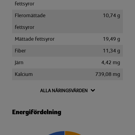
fettsyror
Fleromättade
10,74 g
fettsyror
Mättade fettsyror
19,49 g
Fiber
11,34 g
Järn
4,42 mg
Kalcium
739,08 mg
Kalium
1578,39 mg
ALLA NÄRINGSVÄRDEN
Kolesterol
107,93 mg
Kolhydrat
70 g
Energifördelning
Disackarider
9,52 g
Monosackarider
11,04 g