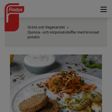
Togg
navi
Grönt och Vegetariskt
>
Quinoa- och sötpotatisbiffar med krossad
potatis