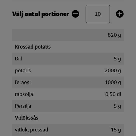
Välj antal portioner
820
g
Krossad potatis
Dill
5
g
potatis
2000
g
fetaost
1000
g
rapsolja
0,50
dl
Persilja
5
g
Vitlökssås
vitlök, pressad
15
g