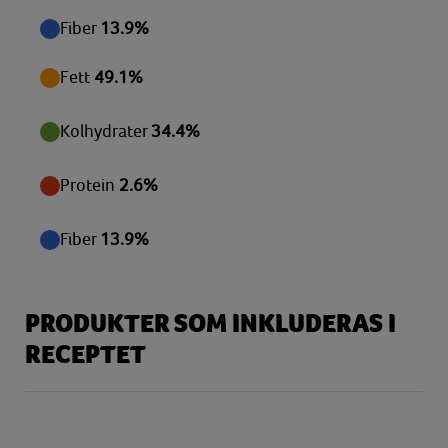
Vitamin D
0,18 µg
Fiber
13.9%
Vitamin E
6,70 mg
Fett
49.1%
Zink
4,89 mg
Kolhydrater
34.4%
Protein
2.6%
Fiber
13.9%
PRODUKTER SOM INKLUDERAS I
RECEPTET