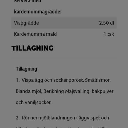
Servera med
kardemummagrädde:
Vispgrädde
2,50
dl
Kardemumma mald
1
tsk
TILLAGNING
Tillagning
1. Vispa ägg och socker poröst. Smält smör.
Blanda mjöl, Berikning Majsvälling, bakpulver
och vaniljsocker.
2. Rör ner mjölblandningen i äggvispet och