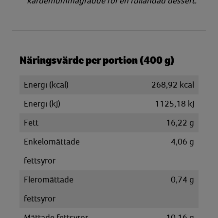
kardemummagrädde för en fulländad dessert.
Näringsvärde per portion (400 g)
Energi (kcal)
268,92 kcal
Energi (kJ)
1125,18 kJ
Fett
16,22 g
Enkelomättade
4,06 g
fettsyror
Fleromättade
0,74 g
fettsyror
Mättade fettsyror
10,16 g