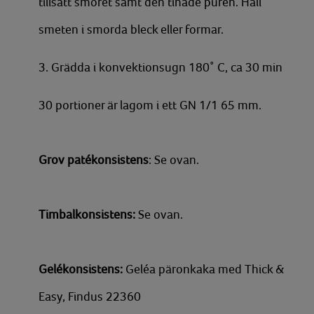
tillsätt smöret samt den tinade purén. Häll
smeten i smorda bleck eller formar.
3. Grädda i konvektionsugn 180˚ C, ca 30 min
30 portioner är lagom i ett GN 1/1 65 mm.
Grov patékonsistens
: Se ovan.
Timbalkonsistens:
Se ovan.
Gelékonsistens:
Geléa päronkaka med Thick &
Easy, Findus 22360