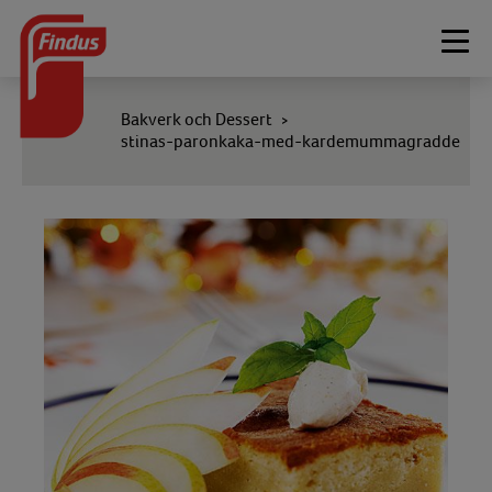
Togg
navi
Bakverk och Dessert
>
stinas-paronkaka-med-kardemummagradde