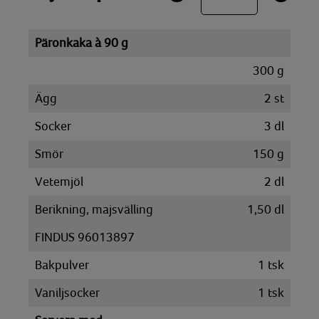
Päronkaka à 90 g
300
g
Ägg
2
st
Socker
3
dl
Smör
150
g
Vetemjöl
2
dl
Berikning, majsvälling
1,50
dl
FINDUS 96013897
Bakpulver
1
tsk
Vaniljsocker
1
tsk