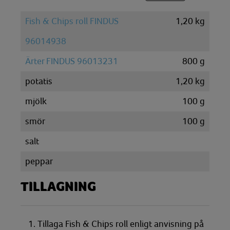
Fish & Chips roll FINDUS
1,20
kg
96014938
Ärter FINDUS 96013231
800
g
potatis
1,20
kg
mjölk
100
g
smör
100
g
salt
peppar
TILLAGNING
1. Tillaga Fish & Chips roll enligt anvisning på