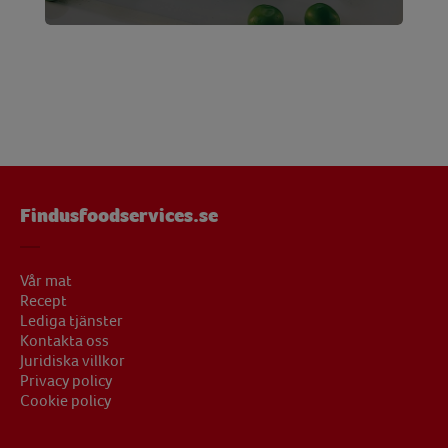
Findusfoodservices.se
Vår mat
Recept
Lediga tjänster
Kontakta oss
Juridiska villkor
Privacy policy
Cookie policy