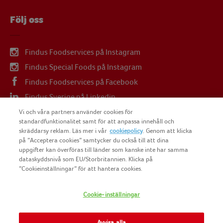
Följ oss
Findus Foodservices på Instagram
Findus Special Foods på Instagram
Findus Foodservices på Facebook
Findus Sverige på Linkedin
Findus Sverige på Youtube
Vi och våra partners använder cookies för
standardfunktionalitet samt för att anpassa innehåll och
skräddarsy reklam. Läs mer i vår
cookiepolicy
. Genom att klicka
på ”Acceptera cookies” samtycker du också till att dina
uppgifter kan överföras till länder som kanske inte har samma
dataskyddsnivå som EU/Storbritannien. Klicka på
COPYRIGHT FINDUS SVERIGE AB 2025
”Cookieinställningar” för att hantera cookies.
Cookie-inställningar
FINDUS
NOMAD FOODS
Avvisa alla