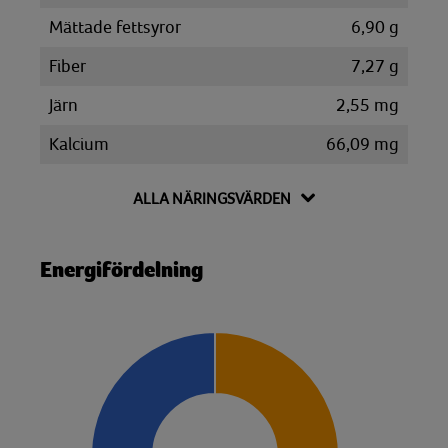
Mättade fettsyror
6,90 g
Fiber
7,27 g
Järn
2,55 mg
Kalcium
66,09 mg
Kalium
1184,20 mg
ALLA NÄRINGSVÄRDEN
Kolesterol
115,99 mg
Kolhydrat
34,51 g
Energifördelning
Disackarider
4,04 g
Monosackarider
0,98 g
Sackaros
3,37 g
Magnesium
95,38 mg