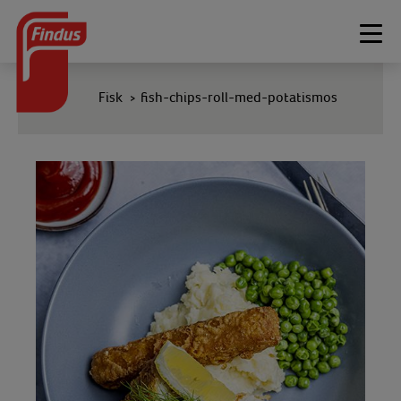
Togg
navi
Fisk
fish-chips-roll-med-potatismos
>