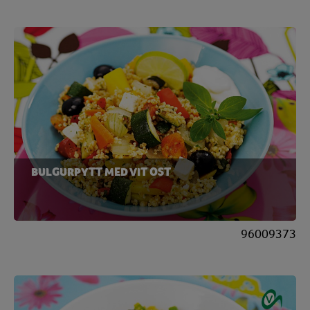
BULGURPYTT MED VIT OST
96009373