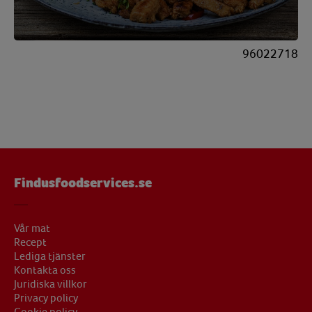
96022718
Findusfoodservices.se
Vår mat
Recept
Lediga tjänster
Kontakta oss
Juridiska villkor
Privacy policy