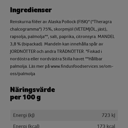
Ingredienser
Renskurna filéer av Alaska Pollock (FISK)* (*Theragra
chalcogramma*) 75%, skorpmjöl (VETEMJÖL, jäst),
rapsolja, palmolja**, salt, paprika, citronsyra. MANDEL
3,8 % (bipackad). Mandeln kan innehålla spår av
JORDNÖTTER och andra TRÄDNÖTTER. *Fiskad i
nordöstra eller nordvästra Stilla havet **Hållbar
palmolja. Läs mer på www.findusfoodservices.se/om-
oss/palmolja
Näringsvärde
per 100 g
Energi (kJ)
723 kJ
Energi (kcal)
173 kcal