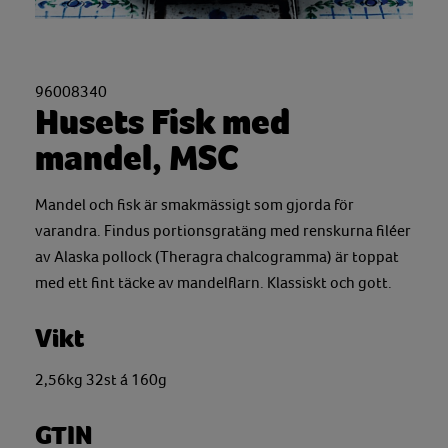
96008340
Husets Fisk med
mandel, MSC
Mandel och fisk är smakmässigt som gjorda för
varandra. Findus portionsgratäng med renskurna filéer
av Alaska pollock (Theragra chalcogramma) är toppat
med ett fint täcke av mandelflarn. Klassiskt och gott.
Vikt
2,56kg 32st á 160g
GTIN