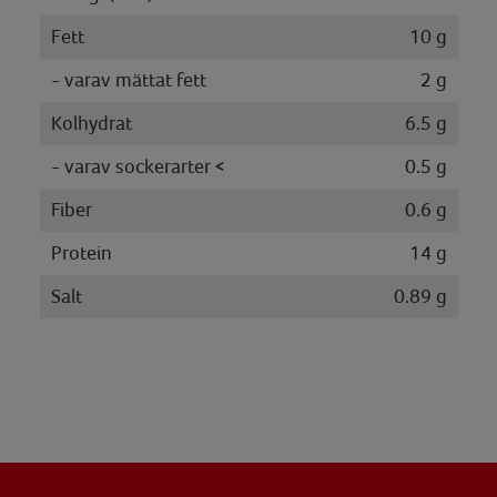
Fett
10 g
- varav mättat fett
2 g
Kolhydrat
6.5 g
- varav sockerarter <
0.5 g
Fiber
0.6 g
Protein
14 g
Salt
0.89 g