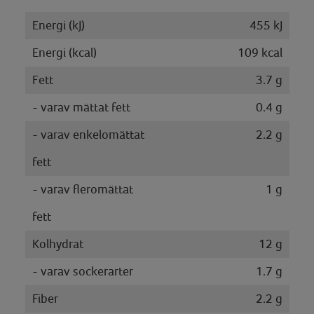
Energi (kJ)
455 kJ
Energi (kcal)
109 kcal
Fett
3.7 g
- varav mättat fett
0.4 g
- varav enkelomättat
2.2 g
fett
- varav fleromättat
1 g
fett
Kolhydrat
12 g
- varav sockerarter
1.7 g
Fiber
2.2 g