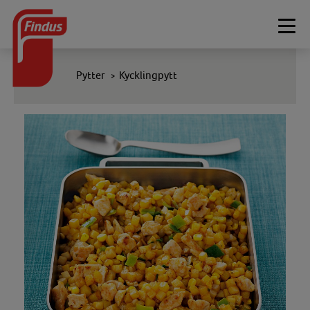
Togg
navi
Pytter
Kycklingpytt
>