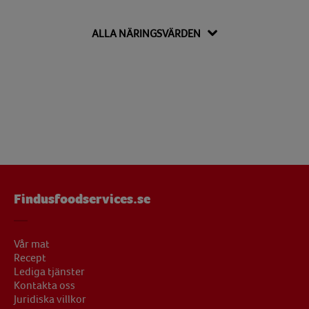
Protein
5.7 g
ALLA NÄRINGSVÄRDEN
Salt
1 g
Findusfoodservices.se
Vår mat
Recept
Lediga tjänster
Kontakta oss
Juridiska villkor