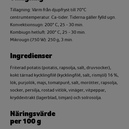
Tillagning: Värm från djupfryst till 70°C
centrumtemperatur. Ca-tider. Tiderna gäller fylld ugn.
Konvektionsugn: 200° C, 25 - 30 min.
Kombiugn hetluft: 200° C, 25 - 30 min.
Mikrougn (750 W): 250 g, 3 min.
Ingredienser
Friterad potatis (potatis, rapsolja, salt, druvsocker),
kokt tärnad kycklingfilé (kycklingfilé, salt, rismjöl) 16 %,
lök, purjolök, majs, tomatpuré, salt, morötter, rapsolja,
socker, persilja, rostad vitlök, vinäger, vitpeppar,
kryddextrakt (lagerblad, timjan) och solrosolja.
Näringsvärde
per 100 g